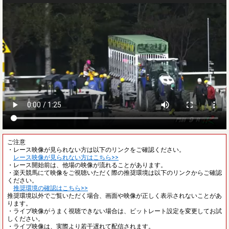
ご注意
・レース映像が見られない方は以下のリンクをご確認ください。
レース映像が見られない方はこちら>>
・レース開始前は、他場の映像が流れることがあります。
・楽天競馬にて映像をご視聴いただく際の推奨環境は以下のリンクからご確認
ください。
推奨環境の確認はこちら>>
推奨環境以外でご覧いただく場合、画面や映像が正しく表示されないことがあ
ります。
・ライブ映像がうまく視聴できない場合は、ビットレート設定を変更してお試
しください。
・ライブ映像は、実際より若干遅れて配信されます。