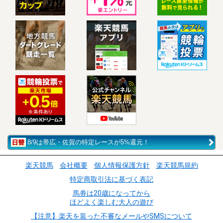
8/9は帯広・佐賀の特定レースが5%還元！
楽天競馬
会社概要
個人情報保護方針
楽天競馬規約
特定商取引法に基づく表記
馬券は20歳になってから
ほどよく楽しむ大人の遊び
【注意】楽天を装った不審なメールやSMSについて