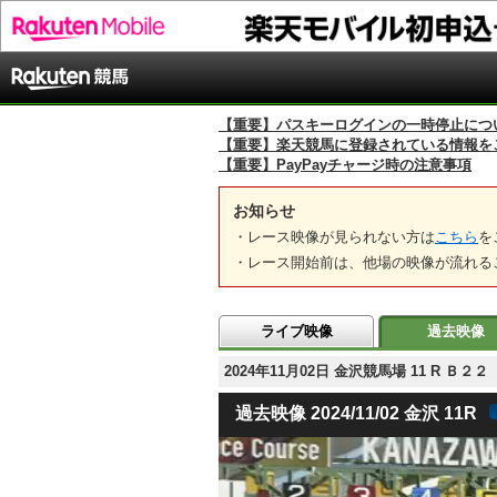
【重要】パスキーログインの一時停止につ
【重要】楽天競馬に登録されている情報を
【重要】PayPayチャージ時の注意事項
お知らせ
・レース映像が見られない方は
こちら
を
・レース開始前は、他場の映像が流れる
ライブ映像
過去映像
2024年11月02日 金沢競馬場 11 R Ｂ２
過去映像 2024/11/02 金沢 11R