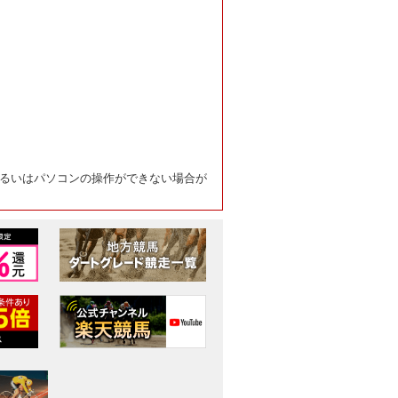
るいはパソコンの操作ができない場合が