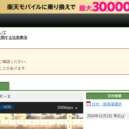
いて
に関する注意事項
ご確認ください。
ことがあります。
日付検索
 Ｃ－２
日付・競馬場選択
500kbps
2024年12月2日
帯広ば