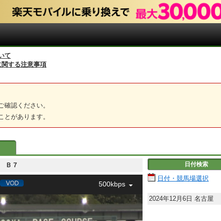
いて
に関する注意事項
ご確認ください。
ことがあります。
日付検索
７組 Ｂ７
日付・競馬場選択
500kbps
2024年12月6日
名古屋