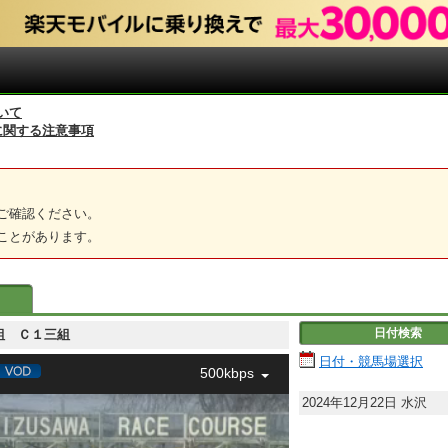
いて
に関する注意事項
ご確認ください。
ことがあります。
日付検索
Ｃ１三組 Ｃ１三組
日付・競馬場選択
500kbps
2024年12月22日
水沢