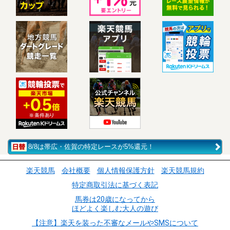
8/8は帯広・佐賀の特定レースが5%還元！
楽天競馬
会社概要
個人情報保護方針
楽天競馬規約
特定商取引法に基づく表記
馬券は20歳になってから
ほどよく楽しむ大人の遊び
【注意】楽天を装った不審なメールやSMSについて