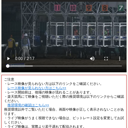
ご注意
・レース映像が見られない方は以下のリンクをご確認ください。
レース映像が見られない方はこちら>>
・レース開始前は、他場の映像が流れることがあります。
・楽天競馬にて映像をご視聴いただく際の推奨環境は以下のリンクからご確認
ください。
推奨環境の確認はこちら>>
推奨環境以外でご覧いただく場合、画面や映像が正しく表示されないことがあ
ります。
・ライブ映像がうまく視聴できない場合は、ビットレート設定を変更してお試
しください。
・ライブ映像は、実際より若干遅れて配信されます。