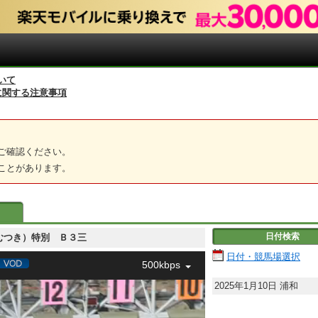
いて
に関する注意事項
ご確認ください。
ことがあります。
日付検索
睦月（むつき）特別 Ｂ３三
日付・競馬場選択
500kbps
2025年1月10日
浦和