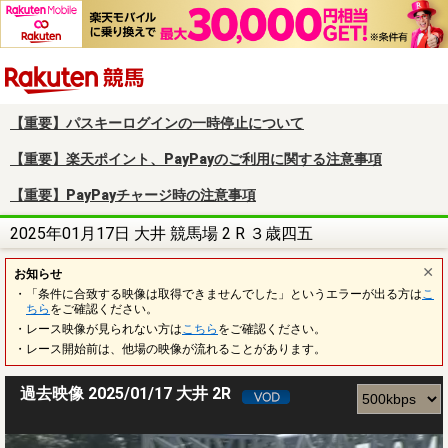
楽天競馬
【重要】パスキーログインの一時停止について
【重要】楽天ポイント、PayPayのご利用に関する注意事項
【重要】PayPayチャージ時の注意事項
2025年01月17日 大井 競馬場 2 R ３歳四五
お知らせ
・「条件に合致する映像は取得できませんでした」というエラーが出る方は
こ
ちら
をご確認ください。
・レース映像が見られない方は
こちら
をご確認ください。
・レース開始前は、他場の映像が流れることがあります。
過去映像 2025/01/17 大井 2R