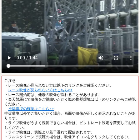
ご注意
・レース映像が見られない方は以下のリンクをご確認ください。
レース映像が見られない方はこちら>>
・レース開始前は、他場の映像が流れることがあります。
・楽天競馬にて映像をご視聴いただく際の推奨環境は以下のリンクからご確認
ください。
推奨環境の確認はこちら>>
推奨環境以外でご覧いただく場合、画面や映像が正しく表示されないことがあ
ります。
・ライブ映像がうまく視聴できない場合は、ビットレート設定を変更してお試
しください。
・ライブ映像は、実際より若干遅れて配信されます。
・フルスクリーンで視聴の場合は、映像アイコンをクリックしてください。