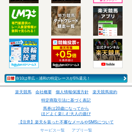
8/10は帯広・浦和の特定レースが5%還元！
楽天競馬
会社概要
個人情報保護方針
楽天競馬規約
特定商取引法に基づく表記
馬券は20歳になってから
ほどよく楽しむ大人の遊び
【注意】楽天を装った不審なメールやSMSについて
サービス一覧
アプリ一覧