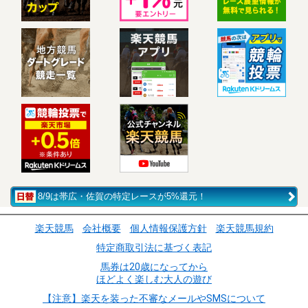
8/9は帯広・佐賀の特定レースが5%還元！
楽天競馬
会社概要
個人情報保護方針
楽天競馬規約
特定商取引法に基づく表記
馬券は20歳になってから
ほどよく楽しむ大人の遊び
【注意】楽天を装った不審なメールやSMSについて