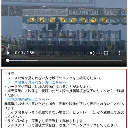
ご注意
・レース映像が見られない方は以下のリンクをご確認ください。
レース映像が見られない方はこちら>>
・レース開始前は、他場の映像が流れることがあります。
・楽天競馬にて映像をご視聴いただく際の推奨環境は以下のリンクからご確認
ください。
推奨環境の確認はこちら>>
推奨環境以外でご覧いただく場合、画面や映像が正しく表示されないことがあ
ります。
・ライブ映像がうまく視聴できない場合は、ビットレート設定を変更してお試
しください。
・ライブ映像は、実際より若干遅れて配信されます。
・フルスクリーンで視聴の場合は、映像アイコンをクリックしてください。