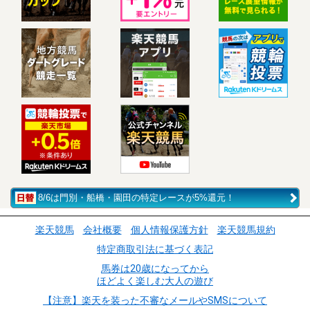
8/6は門別・船橋・園田の特定レースが5%還元！
楽天競馬
会社概要
個人情報保護方針
楽天競馬規約
特定商取引法に基づく表記
馬券は20歳になってから
ほどよく楽しむ大人の遊び
【注意】楽天を装った不審なメールやSMSについて