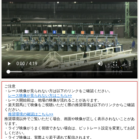
ご注意
・レース映像が見られない方は以下のリンクをご確認ください。
レース映像が見られない方はこちら>>
・レース開始前は、他場の映像が流れることがあります。
・楽天競馬にて映像をご視聴いただく際の推奨環境は以下のリンクからご確認
ください。
推奨環境の確認はこちら>>
推奨環境以外でご覧いただく場合、画面や映像が正しく表示されないことがあ
ります。
・ライブ映像がうまく視聴できない場合は、ビットレート設定を変更してお試
しください。
・ライブ映像は、実際より若干遅れて配信されます。