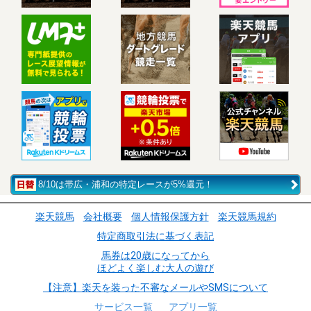
8/10は帯広・浦和の特定レースが5%還元！
楽天競馬
会社概要
個人情報保護方針
楽天競馬規約
特定商取引法に基づく表記
馬券は20歳になってから
ほどよく楽しむ大人の遊び
【注意】楽天を装った不審なメールやSMSについて
サービス一覧
アプリ一覧