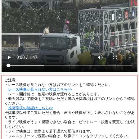
ご注意
・レース映像が見られない方は以下のリンクをご確認ください。
レース映像が見られない方はこちら>>
・レース開始前は、他場の映像が流れることがあります。
・楽天競馬にて映像をご視聴いただく際の推奨環境は以下のリンクからご確認
ください。
推奨環境の確認はこちら>>
推奨環境以外でご覧いただく場合、画面や映像が正しく表示されないことがあ
ります。
・ライブ映像がうまく視聴できない場合は、ビットレート設定を変更してお試
しください。
・ライブ映像は、実際より若干遅れて配信されます。
・フルスクリーンで視聴の場合は、映像アイコンをクリックしてください。