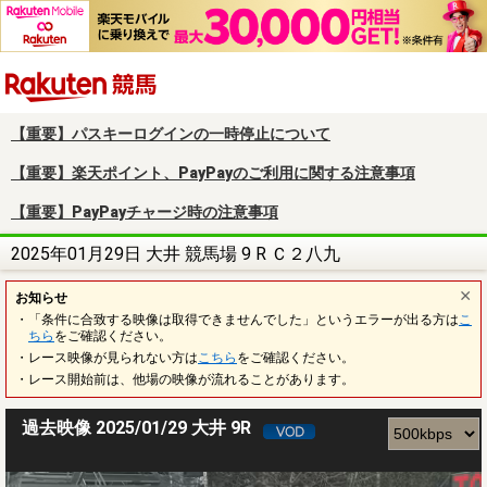
楽天競馬
【重要】パスキーログインの一時停止について
【重要】楽天ポイント、PayPayのご利用に関する注意事項
【重要】PayPayチャージ時の注意事項
2025年01月29日 大井 競馬場 9 R Ｃ２八九
お知らせ
・「条件に合致する映像は取得できませんでした」というエラーが出る方は
こ
ちら
をご確認ください。
・レース映像が見られない方は
こちら
をご確認ください。
・レース開始前は、他場の映像が流れることがあります。
過去映像 2025/01/29 大井 9R