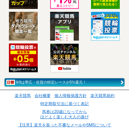
8/8は帯広・佐賀の特定レースが5%還元！
楽天競馬
会社概要
個人情報保護方針
楽天競馬規約
特定商取引法に基づく表記
馬券は20歳になってから
ほどよく楽しむ大人の遊び
【注意】楽天を装った不審なメールやSMSについて