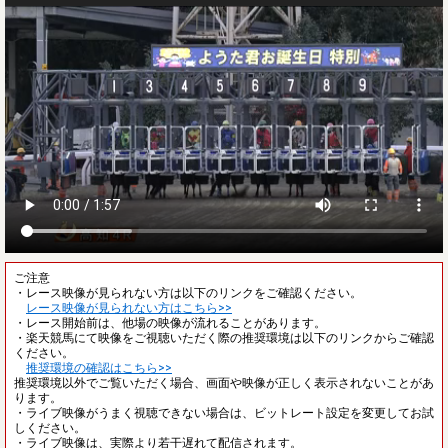
ご注意
・レース映像が見られない方は以下のリンクをご確認ください。
レース映像が見られない方はこちら>>
・レース開始前は、他場の映像が流れることがあります。
・楽天競馬にて映像をご視聴いただく際の推奨環境は以下のリンクからご確認
ください。
推奨環境の確認はこちら>>
推奨環境以外でご覧いただく場合、画面や映像が正しく表示されないことがあ
ります。
・ライブ映像がうまく視聴できない場合は、ビットレート設定を変更してお試
しください。
・ライブ映像は、実際より若干遅れて配信されます。