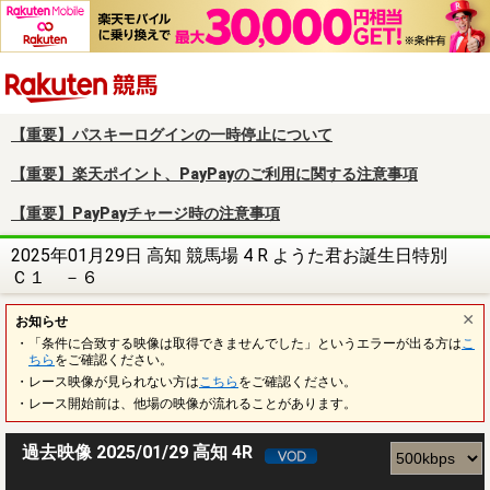
楽天競馬
【重要】パスキーログインの一時停止について
【重要】楽天ポイント、PayPayのご利用に関する注意事項
【重要】PayPayチャージ時の注意事項
2025年01月29日 高知 競馬場 4 R ようた君お誕生日特別
Ｃ１ －６
お知らせ
・「条件に合致する映像は取得できませんでした」というエラーが出る方は
こ
ちら
をご確認ください。
・レース映像が見られない方は
こちら
をご確認ください。
・レース開始前は、他場の映像が流れることがあります。
過去映像 2025/01/29 高知 4R