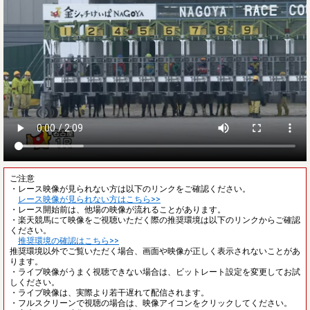
ご注意
・レース映像が見られない方は以下のリンクをご確認ください。
レース映像が見られない方はこちら>>
・レース開始前は、他場の映像が流れることがあります。
・楽天競馬にて映像をご視聴いただく際の推奨環境は以下のリンクからご確認
ください。
推奨環境の確認はこちら>>
推奨環境以外でご覧いただく場合、画面や映像が正しく表示されないことがあ
ります。
・ライブ映像がうまく視聴できない場合は、ビットレート設定を変更してお試
しください。
・ライブ映像は、実際より若干遅れて配信されます。
・フルスクリーンで視聴の場合は、映像アイコンをクリックしてください。