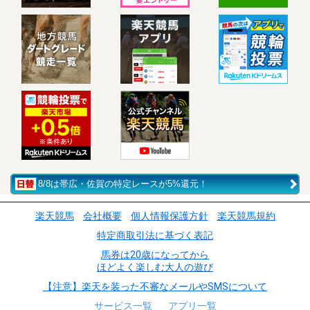
8/8は帯広・佐賀の特定レースが5%還元！
楽天競馬
会社概要
個人情報保護方針
楽天競馬規約
特定商取引法に基づく表記
馬券は20歳になってから
ほどよく楽しむ大人の遊び
【注意】楽天を装った不審なメールやSMSについて
サービス一覧
アプリ一覧