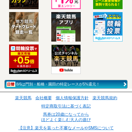
8/6は門別・船橋・園田の特定レースが5%還元！
楽天競馬
会社概要
個人情報保護方針
楽天競馬規約
特定商取引法に基づく表記
馬券は20歳になってから
ほどよく楽しむ大人の遊び
【注意】楽天を装った不審なメールやSMSについて