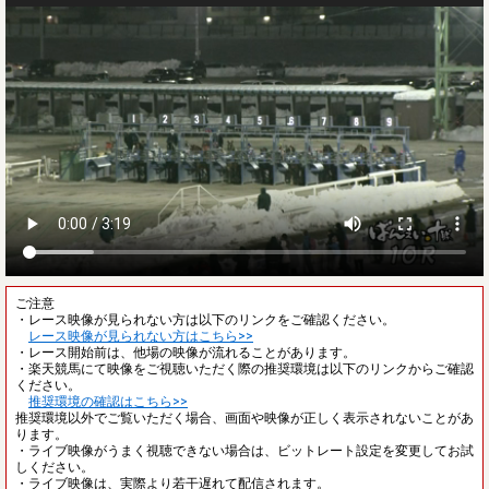
ご注意
・レース映像が見られない方は以下のリンクをご確認ください。
レース映像が見られない方はこちら>>
・レース開始前は、他場の映像が流れることがあります。
・楽天競馬にて映像をご視聴いただく際の推奨環境は以下のリンクからご確認
ください。
推奨環境の確認はこちら>>
推奨環境以外でご覧いただく場合、画面や映像が正しく表示されないことがあ
ります。
・ライブ映像がうまく視聴できない場合は、ビットレート設定を変更してお試
しください。
・ライブ映像は、実際より若干遅れて配信されます。