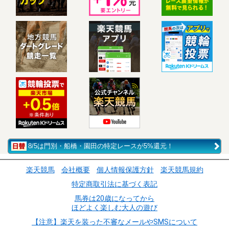
8/5は門別・船橋・園田の特定レースが5%還元！
楽天競馬
会社概要
個人情報保護方針
楽天競馬規約
特定商取引法に基づく表記
馬券は20歳になってから
ほどよく楽しむ大人の遊び
【注意】楽天を装った不審なメールやSMSについて