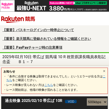
楽天競馬
【重要】パスキーログインの一時停止について
【重要】楽天競馬に登録されている情報をご確認ください
【重要】PayPayチャージ時の注意事項
2025年02月10日 帯広ば 競馬場 10 R 祝菅原課長職員表彰記
念盃 Ｂ１－７
お知らせ
・「条件に合致する映像は取得できませんでした」というエラーが出る方は
こ
ちら
をご確認ください。
・レース映像が見られない方は
こちら
をご確認ください。
・レース開始前は、他場の映像が流れることがあります。
過去映像 2025/02/10 帯広ば 10R