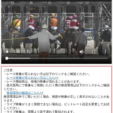
ご注意
・レース映像が見られない方は以下のリンクをご確認ください。
レース映像が見られない方はこちら>>
・レース開始前は、他場の映像が流れることがあります。
・楽天競馬にて映像をご視聴いただく際の推奨環境は以下のリンクからご確認
ください。
推奨環境の確認はこちら>>
推奨環境以外でご覧いただく場合、画面や映像が正しく表示されないことがあ
ります。
・ライブ映像がうまく視聴できない場合は、ビットレート設定を変更してお試
しください。
・ライブ映像は、実際より若干遅れて配信されます。