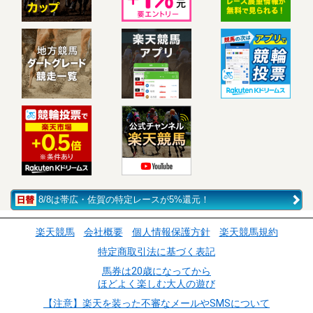
8/8は帯広・佐賀の特定レースが5%還元！
楽天競馬
会社概要
個人情報保護方針
楽天競馬規約
特定商取引法に基づく表記
馬券は20歳になってから
ほどよく楽しむ大人の遊び
【注意】楽天を装った不審なメールやSMSについて