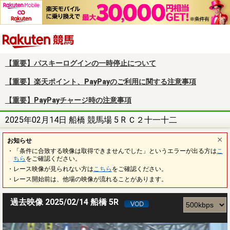
楽天競馬
【重要】パスキーログインの一時停止について
【重要】楽天ポイント、PayPayのご利用に関する注意事項
【重要】PayPayチャージ時の注意事項
2025年02月14日 船橋 競馬場 5 R Ｃ２十一十二
お知らせ
・「条件に合致する映像は取得できませんでした」というエラーが出る方は
こ
ちら
をご確認ください。
・レース映像が見られない方は
こちら
をご確認ください。
・レース開始前は、他場の映像が流れることがあります。
過去映像 2025/02/14 船橋 5R