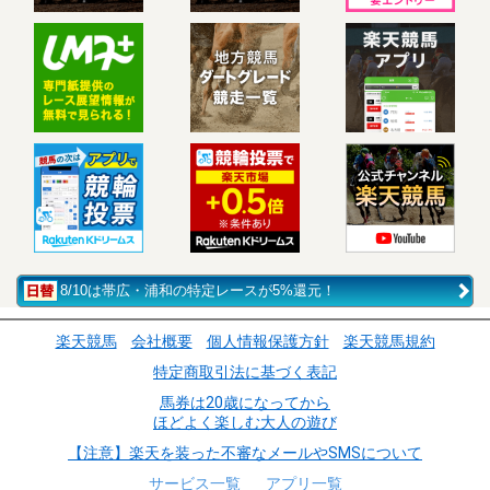
8/10は帯広・浦和の特定レースが5%還元！
楽天競馬
会社概要
個人情報保護方針
楽天競馬規約
特定商取引法に基づく表記
馬券は20歳になってから
ほどよく楽しむ大人の遊び
【注意】楽天を装った不審なメールやSMSについて
サービス一覧
アプリ一覧