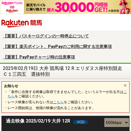
楽天競馬
【重要】パスキーログインの一時停止について
【重要】楽天ポイント、PayPayのご利用に関する注意事項
【重要】PayPayチャージ時の注意事項
2025年02月19日 大井 競馬場 12 R エリダヌス座特別競走
Ｃ１三四五 選抜特別
お知らせ
・「条件に合致する映像は取得できませんでした」というエラーが出る方は
こ
ちら
をご確認ください。
・レース映像が見られない方は
こちら
をご確認ください。
・レース開始前は、他場の映像が流れることがあります。
過去映像 2025/02/19 大井 12R