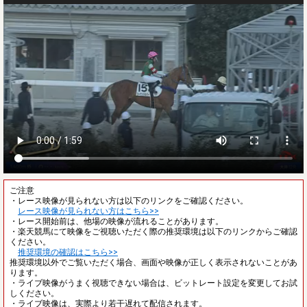
ご注意
・レース映像が見られない方は以下のリンクをご確認ください。
レース映像が見られない方はこちら>>
・レース開始前は、他場の映像が流れることがあります。
・楽天競馬にて映像をご視聴いただく際の推奨環境は以下のリンクからご確認
ください。
推奨環境の確認はこちら>>
推奨環境以外でご覧いただく場合、画面や映像が正しく表示されないことがあ
ります。
・ライブ映像がうまく視聴できない場合は、ビットレート設定を変更してお試
しください。
・ライブ映像は、実際より若干遅れて配信されます。