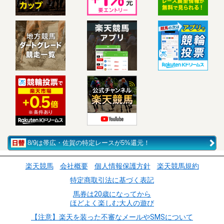
8/9は帯広・佐賀の特定レースが5%還元！
楽天競馬
会社概要
個人情報保護方針
楽天競馬規約
特定商取引法に基づく表記
馬券は20歳になってから
ほどよく楽しむ大人の遊び
【注意】楽天を装った不審なメールやSMSについて