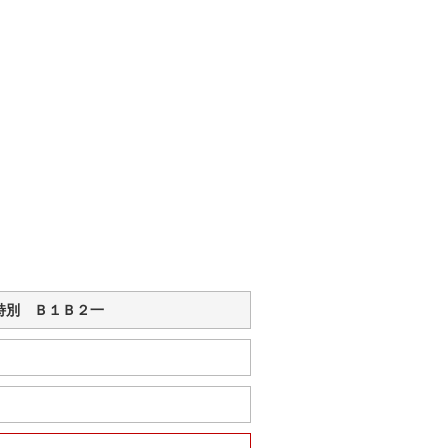
らぎ）特別 Ｂ１Ｂ２一