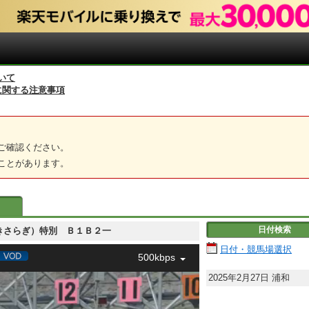
いて
に関する注意事項
ご確認ください。
ことがあります。
日付検索
 如月（きさらぎ）特別 Ｂ１Ｂ２一
日付・競馬場選択
500kbps
2025年2月27日
浦和