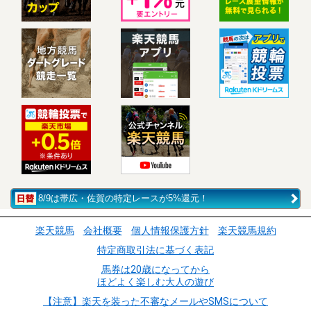
8/9は帯広・佐賀の特定レースが5%還元！
楽天競馬
会社概要
個人情報保護方針
楽天競馬規約
特定商取引法に基づく表記
馬券は20歳になってから
ほどよく楽しむ大人の遊び
【注意】楽天を装った不審なメールやSMSについて