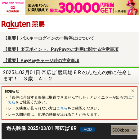
楽天競馬
【重要】パスキーログインの一時停止について
【重要】楽天ポイント、PayPayのご利用に関する注意事項
【重要】PayPayチャージ時の注意事項
2025年03月01日 帯広ば 競馬場 8 R のんたんの嫁に任命し
ます！ ３歳 Ａ－２
お知らせ
・「条件に合致する映像は取得できませんでした」というエラーが出る方は
こ
ちら
をご確認ください。
・レース映像が見られない方は
こちら
をご確認ください。
・レース開始前は、他場の映像が流れることがあります。
過去映像 2025/03/01 帯広ば 8R