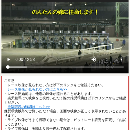
ご注意
・レース映像が見られない方は以下のリンクをご確認ください。
レース映像が見られない方はこちら>>
・レース開始前は、他場の映像が流れることがあります。
・楽天競馬にて映像をご視聴いただく際の推奨環境は以下のリンクからご確認
ください。
推奨環境の確認はこちら>>
推奨環境以外でご覧いただく場合、画面や映像が正しく表示されないことがあ
ります。
・ライブ映像がうまく視聴できない場合は、ビットレート設定を変更してお試
しください。
・ライブ映像は、実際より若干遅れて配信されます。