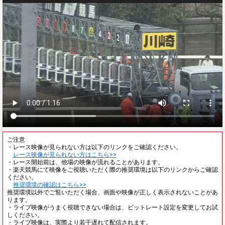
ご注意
・レース映像が見られない方は以下のリンクをご確認ください。
レース映像が見られない方はこちら>>
・レース開始前は、他場の映像が流れることがあります。
・楽天競馬にて映像をご視聴いただく際の推奨環境は以下のリンクからご確認
ください。
推奨環境の確認はこちら>>
推奨環境以外でご覧いただく場合、画面や映像が正しく表示されないことがあ
ります。
・ライブ映像がうまく視聴できない場合は、ビットレート設定を変更してお試
しください。
・ライブ映像は、実際より若干遅れて配信されます。