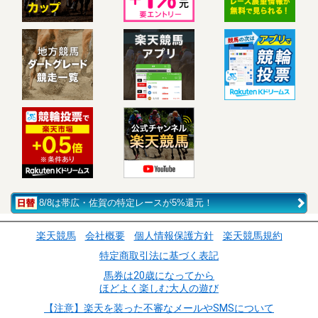
8/8は帯広・佐賀の特定レースが5%還元！
楽天競馬
会社概要
個人情報保護方針
楽天競馬規約
特定商取引法に基づく表記
馬券は20歳になってから
ほどよく楽しむ大人の遊び
【注意】楽天を装った不審なメールやSMSについて