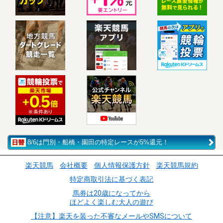
8/6は門別・船橋・園田の特定レースが5%還元！
楽天競馬
会社概要
個人情報保護方針
楽天競馬規約
特定商取引法に基づく表記
馬券は20歳になってから
ほどよく楽しむ大人の遊び
【注意】楽天を装った不審なメールやSMSについて