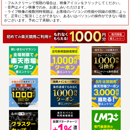
・フルスクリーンで視聴の場合は、映像アイコンをクリックしてください。
・音声はメイン映像でのみ、お楽しみいただけます。
・ライブ映像の複数同時視聴は、お客様のパソコンの性能や回線の状態によっ
て、正常にご覧頂くことができない、あるいはパソコンの操作ができない場合
がございます。予めご了承願います。