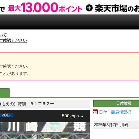
いて
ご確認ください
ご確認ください。
ことがあります。
日付検索
 萌え野（もえの）特別 Ｂ１二Ｂ２一
日付・競馬場選択
500kbps
2025年3月7日
川崎