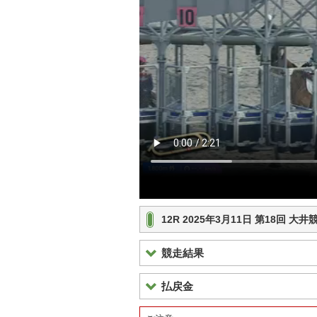
12R 2025年3月11日 第18回 
競走結果
払戻金