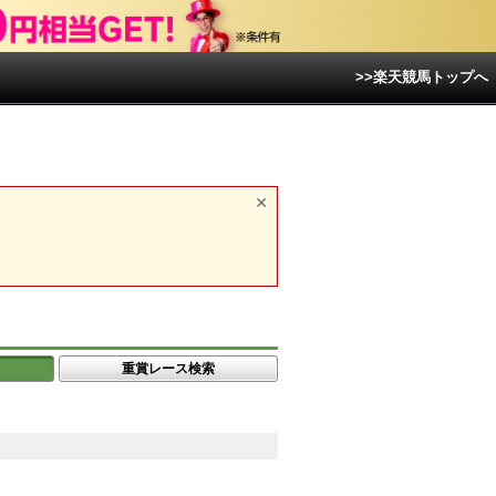
>>楽天競馬トップへ
重賞レース検索