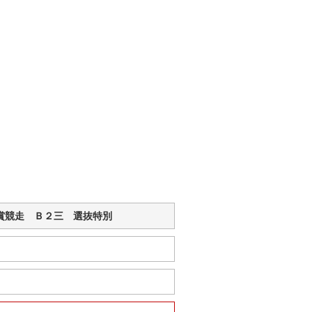
アマリン賞競走 Ｂ２三 選抜特別