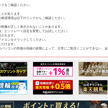
ンクをご確認ください。
ことがあります。
の推奨環境は以下のリンクからご確認ください。
や映像が正しく表示されないことがあります。
は、ビットレート設定を変更してお試しください。
信されます。
アイコンをクリックしてください。
ただけます。
のパソコンの性能や回線の状態によって、正常にご覧頂くことができない、あ