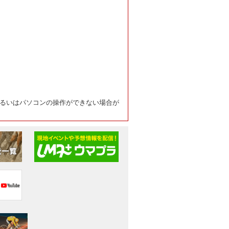
るいはパソコンの操作ができない場合が