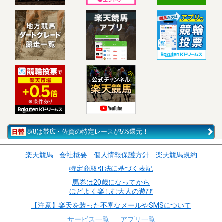
8/8は帯広・佐賀の特定レースが5%還元！
楽天競馬
会社概要
個人情報保護方針
楽天競馬規約
特定商取引法に基づく表記
馬券は20歳になってから
ほどよく楽しむ大人の遊び
【注意】楽天を装った不審なメールやSMSについて
サービス一覧
アプリ一覧