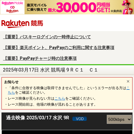
楽天競馬
【重要】パスキーログインの一時停止について
【重要】楽天ポイント、PayPayのご利用に関する注意事項
【重要】PayPayチャージ時の注意事項
2025年03月17日 水沢 競馬場 9 R Ｃ１ Ｃ１
お知らせ
・「条件に合致する映像は取得できませんでした」というエラーが出る方は
こ
ちら
をご確認ください。
・レース映像が見られない方は
こちら
をご確認ください。
・レース開始前は、他場の映像が流れることがあります。
過去映像 2025/03/17 水沢 9R