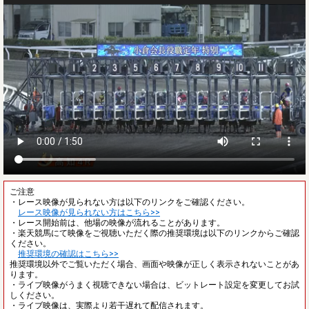
ご注意
・レース映像が見られない方は以下のリンクをご確認ください。
レース映像が見られない方はこちら>>
・レース開始前は、他場の映像が流れることがあります。
・楽天競馬にて映像をご視聴いただく際の推奨環境は以下のリンクからご確認
ください。
推奨環境の確認はこちら>>
推奨環境以外でご覧いただく場合、画面や映像が正しく表示されないことがあ
ります。
・ライブ映像がうまく視聴できない場合は、ビットレート設定を変更してお試
しください。
・ライブ映像は、実際より若干遅れて配信されます。