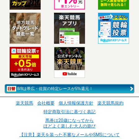
8/8は帯広・佐賀の特定レースが5%還元！
楽天競馬
会社概要
個人情報保護方針
楽天競馬規約
特定商取引法に基づく表記
馬券は20歳になってから
ほどよく楽しむ大人の遊び
【注意】楽天を装った不審なメールやSMSについて