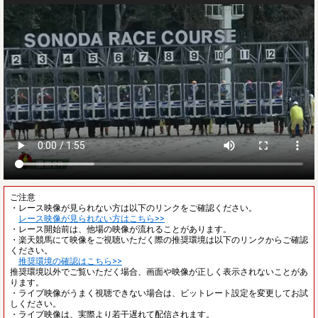
ご注意
・レース映像が見られない方は以下のリンクをご確認ください。
レース映像が見られない方はこちら>>
・レース開始前は、他場の映像が流れることがあります。
・楽天競馬にて映像をご視聴いただく際の推奨環境は以下のリンクからご確認
ください。
推奨環境の確認はこちら>>
推奨環境以外でご覧いただく場合、画面や映像が正しく表示されないことがあ
ります。
・ライブ映像がうまく視聴できない場合は、ビットレート設定を変更してお試
しください。
・ライブ映像は、実際より若干遅れて配信されます。