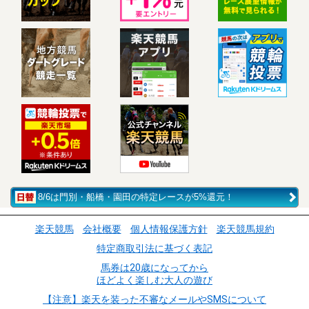
8/6は門別・船橋・園田の特定レースが5%還元！
楽天競馬
会社概要
個人情報保護方針
楽天競馬規約
特定商取引法に基づく表記
馬券は20歳になってから
ほどよく楽しむ大人の遊び
【注意】楽天を装った不審なメールやSMSについて