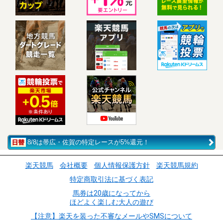
8/8は帯広・佐賀の特定レースが5%還元！
楽天競馬
会社概要
個人情報保護方針
楽天競馬規約
特定商取引法に基づく表記
馬券は20歳になってから
ほどよく楽しむ大人の遊び
【注意】楽天を装った不審なメールやSMSについて