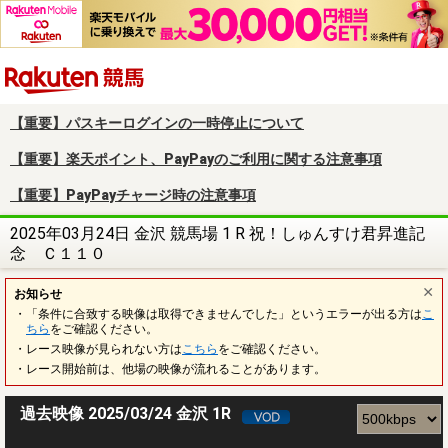
楽天競馬
【重要】パスキーログインの一時停止について
【重要】楽天ポイント、PayPayのご利用に関する注意事項
【重要】PayPayチャージ時の注意事項
2025年03月24日 金沢 競馬場 1 R 祝！しゅんすけ君昇進記
念 Ｃ１１０
お知らせ
・「条件に合致する映像は取得できませんでした」というエラーが出る方は
こ
ちら
をご確認ください。
・レース映像が見られない方は
こちら
をご確認ください。
・レース開始前は、他場の映像が流れることがあります。
過去映像 2025/03/24 金沢 1R