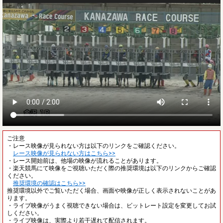
ご注意
・レース映像が見られない方は以下のリンクをご確認ください。
レース映像が見られない方はこちら>>
・レース開始前は、他場の映像が流れることがあります。
・楽天競馬にて映像をご視聴いただく際の推奨環境は以下のリンクからご確認
ください。
推奨環境の確認はこちら>>
推奨環境以外でご覧いただく場合、画面や映像が正しく表示されないことがあ
ります。
・ライブ映像がうまく視聴できない場合は、ビットレート設定を変更してお試
しください。
・ライブ映像は、実際より若干遅れて配信されます。