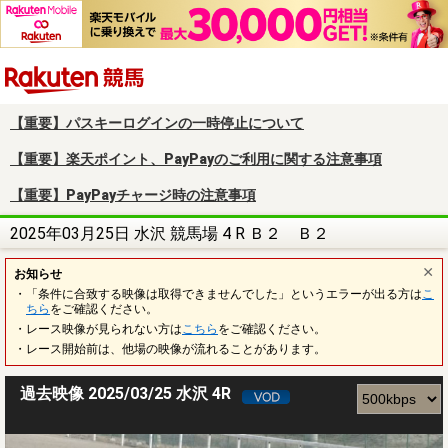
楽天競馬
【重要】パスキーログインの一時停止について
【重要】楽天ポイント、PayPayのご利用に関する注意事項
【重要】PayPayチャージ時の注意事項
2025年03月25日 水沢 競馬場 4 R Ｂ２ Ｂ２
お知らせ
・「条件に合致する映像は取得できませんでした」というエラーが出る方は
こ
ちら
をご確認ください。
・レース映像が見られない方は
こちら
をご確認ください。
・レース開始前は、他場の映像が流れることがあります。
過去映像 2025/03/25 水沢 4R