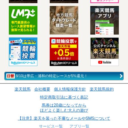
8/10は帯広・浦和の特定レースが5%還元！
楽天競馬
会社概要
個人情報保護方針
楽天競馬規約
特定商取引法に基づく表記
馬券は20歳になってから
ほどよく楽しむ大人の遊び
【注意】楽天を装った不審なメールやSMSについて
サービス一覧
アプリ一覧