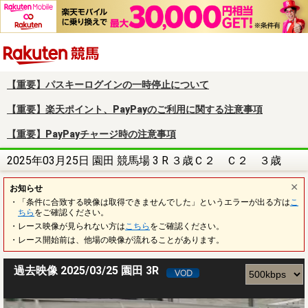
楽天競馬
【重要】パスキーログインの一時停止について
【重要】楽天ポイント、PayPayのご利用に関する注意事項
【重要】PayPayチャージ時の注意事項
2025年03月25日 園田 競馬場 3 R ３歳Ｃ２ Ｃ２ ３歳
お知らせ
・「条件に合致する映像は取得できませんでした」というエラーが出る方は
こ
ちら
をご確認ください。
・レース映像が見られない方は
こちら
をご確認ください。
・レース開始前は、他場の映像が流れることがあります。
過去映像 2025/03/25 園田 3R