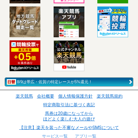
8/9は帯広・佐賀の特定レースが5%還元！
楽天競馬
会社概要
個人情報保護方針
楽天競馬規約
特定商取引法に基づく表記
馬券は20歳になってから
ほどよく楽しむ大人の遊び
【注意】楽天を装った不審なメールやSMSについて
サービス一覧
アプリ一覧