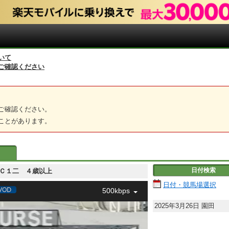
いて
ご確認ください
ご確認ください。
ことがあります。
日付検索
二 Ｃ１二 ４歳以上
日付・競馬場選択
500kbps
2025年3月26日
園田