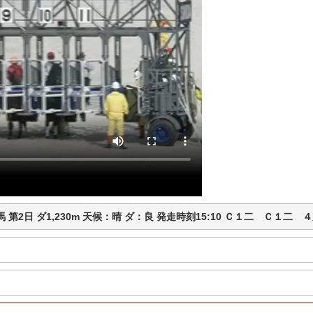
田競馬 第2日 ダ1,230m 天候：晴 ダ：良 発走時刻15:10 Ｃ１二 Ｃ１二 