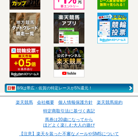
8/9は帯広・佐賀の特定レースが5%還元！
楽天競馬
会社概要
個人情報保護方針
楽天競馬規約
特定商取引法に基づく表記
馬券は20歳になってから
ほどよく楽しむ大人の遊び
【注意】楽天を装った不審なメールやSMSについて