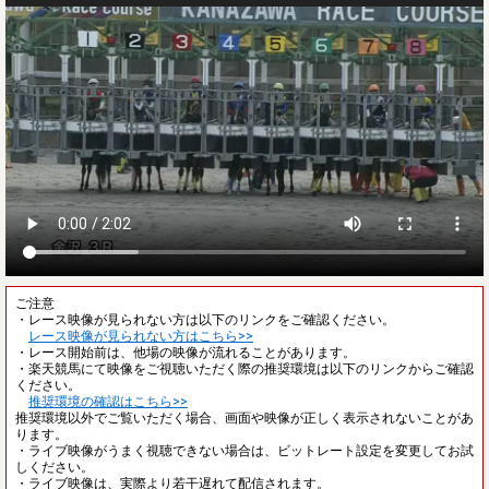
ご注意
・レース映像が見られない方は以下のリンクをご確認ください。
レース映像が見られない方はこちら>>
・レース開始前は、他場の映像が流れることがあります。
・楽天競馬にて映像をご視聴いただく際の推奨環境は以下のリンクからご確認
ください。
推奨環境の確認はこちら>>
推奨環境以外でご覧いただく場合、画面や映像が正しく表示されないことがあ
ります。
・ライブ映像がうまく視聴できない場合は、ビットレート設定を変更してお試
しください。
・ライブ映像は、実際より若干遅れて配信されます。