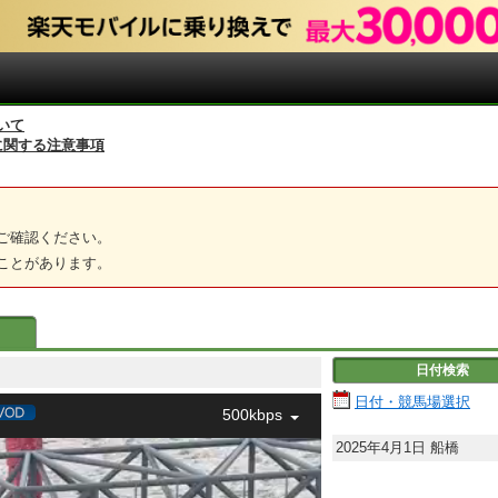
いて
に関する注意事項
ご確認ください。
ことがあります。
日付検索
四五
日付・競馬場選択
500kbps
2025年4月1日
船橋