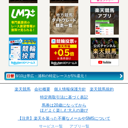
8/10は帯広・浦和の特定レースが5%還元！
楽天競馬
会社概要
個人情報保護方針
楽天競馬規約
特定商取引法に基づく表記
馬券は20歳になってから
ほどよく楽しむ大人の遊び
【注意】楽天を装った不審なメールやSMSについて
サービス一覧
アプリ一覧