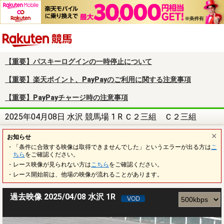
楽天競馬
【重要】パスキーログインの一時停止について
【重要】楽天ポイント、PayPayのご利用に関する注意事項
【重要】PayPayチャージ時の注意事項
2025年04月08日 水沢 競馬場 1 R Ｃ２三組 Ｃ２三組
お知らせ
・「条件に合致する映像は取得できませんでした」というエラーが出る方は
こ
ちら
をご確認ください。
・レース映像が見られない方は
こちら
をご確認ください。
・レース開始前は、他場の映像が流れることがあります。
過去映像 2025/04/08 水沢 1R