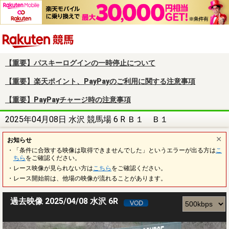
楽天競馬
【重要】パスキーログインの一時停止について
【重要】楽天ポイント、PayPayのご利用に関する注意事項
【重要】PayPayチャージ時の注意事項
2025年04月08日 水沢 競馬場 6 R Ｂ１ Ｂ１
お知らせ
・「条件に合致する映像は取得できませんでした」というエラーが出る方は
こ
ちら
をご確認ください。
・レース映像が見られない方は
こちら
をご確認ください。
・レース開始前は、他場の映像が流れることがあります。
過去映像 2025/04/08 水沢 6R