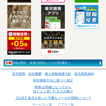
8/9は帯広・佐賀の特定レースが5%還元！
楽天競馬
会社概要
個人情報保護方針
楽天競馬規約
特定商取引法に基づく表記
馬券は20歳になってから
ほどよく楽しむ大人の遊び
【注意】楽天を装った不審なメールやSMSについて
サービス一覧
アプリ一覧