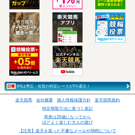
8/9は帯広・佐賀の特定レースが5%還元！
楽天競馬
会社概要
個人情報保護方針
楽天競馬規約
特定商取引法に基づく表記
馬券は20歳になってから
ほどよく楽しむ大人の遊び
【注意】楽天を装った不審なメールやSMSについて