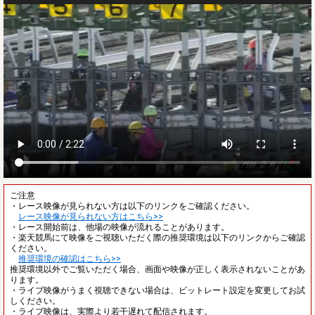
ご注意
・レース映像が見られない方は以下のリンクをご確認ください。
レース映像が見られない方はこちら>>
・レース開始前は、他場の映像が流れることがあります。
・楽天競馬にて映像をご視聴いただく際の推奨環境は以下のリンクからご確認
ください。
推奨環境の確認はこちら>>
推奨環境以外でご覧いただく場合、画面や映像が正しく表示されないことがあ
ります。
・ライブ映像がうまく視聴できない場合は、ビットレート設定を変更してお試
しください。
・ライブ映像は、実際より若干遅れて配信されます。