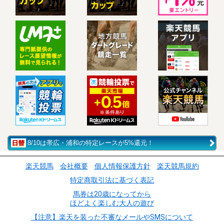
8/10は帯広・浦和の特定レースが5%還元！
楽天競馬
会社概要
個人情報保護方針
楽天競馬規約
特定商取引法に基づく表記
馬券は20歳になってから
ほどよく楽しむ大人の遊び
【注意】楽天を装った不審なメールやSMSについて