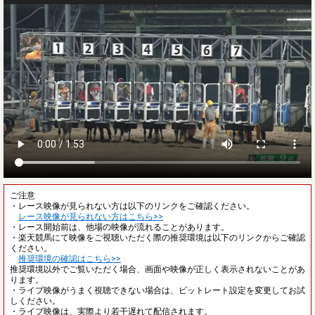
ご注意
・レース映像が見られない方は以下のリンクをご確認ください。
レース映像が見られない方はこちら>>
・レース開始前は、他場の映像が流れることがあります。
・楽天競馬にて映像をご視聴いただく際の推奨環境は以下のリンクからご確認
ください。
推奨環境の確認はこちら>>
推奨環境以外でご覧いただく場合、画面や映像が正しく表示されないことがあ
ります。
・ライブ映像がうまく視聴できない場合は、ビットレート設定を変更してお試
しください。
・ライブ映像は、実際より若干遅れて配信されます。