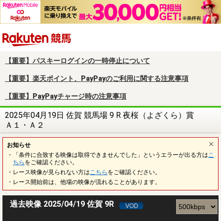
楽天競馬
【重要】パスキーログインの一時停止について
【重要】楽天ポイント、PayPayのご利用に関する注意事項
【重要】PayPayチャージ時の注意事項
2025年04月19日 佐賀 競馬場 9 R 夜桜（よざくら）賞
Ａ１・Ａ２
お知らせ
・「条件に合致する映像は取得できませんでした」というエラーが出る方は
こ
ちら
をご確認ください。
・レース映像が見られない方は
こちら
をご確認ください。
・レース開始前は、他場の映像が流れることがあります。
過去映像 2025/04/19 佐賀 9R