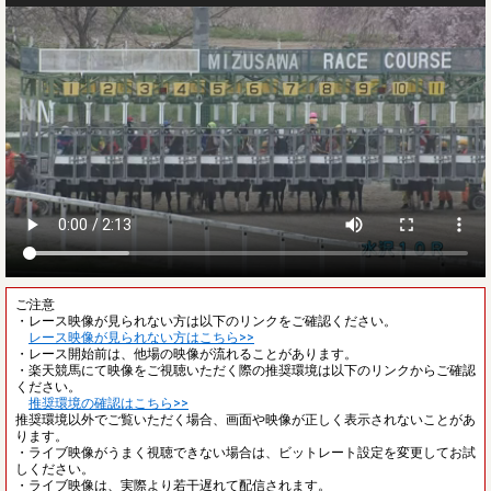
ご注意
・レース映像が見られない方は以下のリンクをご確認ください。
レース映像が見られない方はこちら>>
・レース開始前は、他場の映像が流れることがあります。
・楽天競馬にて映像をご視聴いただく際の推奨環境は以下のリンクからご確認
ください。
推奨環境の確認はこちら>>
推奨環境以外でご覧いただく場合、画面や映像が正しく表示されないことがあ
ります。
・ライブ映像がうまく視聴できない場合は、ビットレート設定を変更してお試
しください。
・ライブ映像は、実際より若干遅れて配信されます。