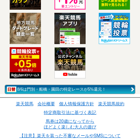
8/6は門別・船橋・園田の特定レースが5%還元！
楽天競馬
会社概要
個人情報保護方針
楽天競馬規約
特定商取引法に基づく表記
馬券は20歳になってから
ほどよく楽しむ大人の遊び
【注意】楽天を装った不審なメールやSMSについて