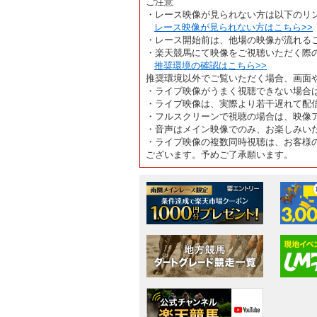
ご注意
・レース映像が見られない方は以下のリ
レース映像が見られない方はこちら>>
・レース開始前は、他場の映像が流れる
・楽天競馬にて映像をご視聴いただく際
推奨環境の確認はこちら>>
推奨環境以外でご覧いただく場合、画面
・ライブ映像がうまく視聴できない場合
・ライブ映像は、実際より若干遅れて配
・フルスクリーンで視聴の場合は、映像
・音声はメイン映像でのみ、お楽しみい
・ライブ映像の複数同時視聴は、お客様
ございます。予めご了承願います。