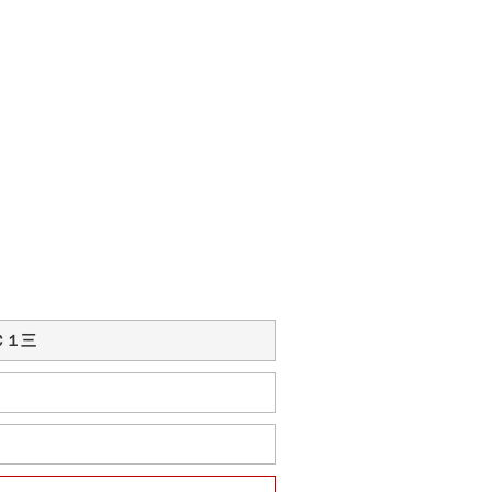
別 Ｃ１三