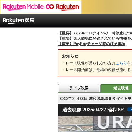
【重要】パスキーログインの一時停止につ
【重要】楽天競馬に登録されている情報を
【重要】PayPayチャージ時の注意事項
お知らせ
・レース映像が見られない方は
こちら
を
・レース開始前は、他場の映像が流れる
ライブ映像
過去映像
2025年04月22日 浦和競馬場 8 R ダ
過去映像 2025/04/22 浦和 8R