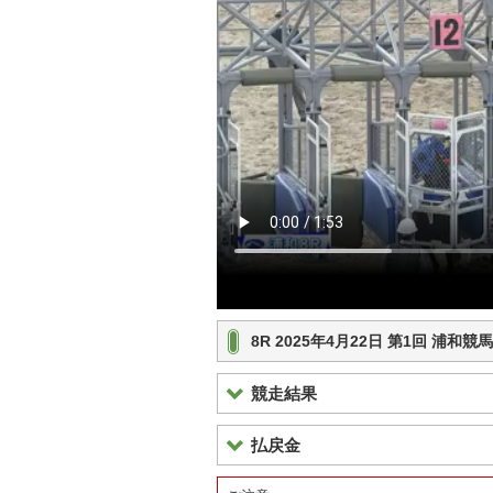
8R 2025年4月22日 第1回 浦和
競走結果
払戻金