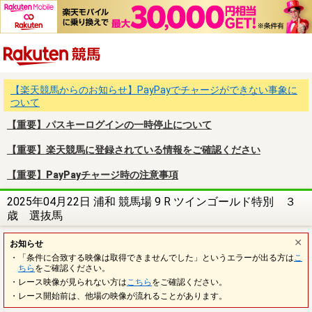
楽天競馬
【楽天競馬からのお知らせ】PayPayでチャージができない事象に
ついて
【重要】パスキーログインの一時停止について
【重要】楽天競馬に登録されている情報をご確認ください
【重要】PayPayチャージ時の注意事項
2025年04月22日 浦和 競馬場 9 R ツインゴールド特別 ３
歳 選抜馬
お知らせ
・「条件に合致する映像は取得できませんでした」というエラーが出る方は
こ
ちら
をご確認ください。
・レース映像が見られない方は
こちら
をご確認ください。
・レース開始前は、他場の映像が流れることがあります。