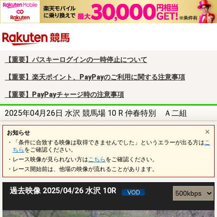
楽天競馬
【重要】パスキーログインの一時停止について
【重要】楽天ポイント、PayPayのご利用に関する注意事項
【重要】PayPayチャージ時の注意事項
2025年04月26日 水沢 競馬場 10 R 仲春特別 Ａ二組
お知らせ
・「条件に合致する映像は取得できませんでした」というエラーが出る方は
こ
ちら
をご確認ください。
・レース映像が見られない方は
こちら
をご確認ください。
・レース開始前は、他場の映像が流れることがあります。
過去映像 2025/04/26 水沢 10R