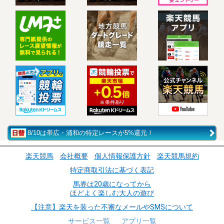
8/10は帯広・浦和の特定レースが5%還元！
楽天競馬
会社概要
個人情報保護方針
楽天競馬規約
特定商取引法に基づく表記
馬券は20歳になってから
ほどよく楽しむ大人の遊び
【注意】楽天を装った不審なメールやSMSについて
サービス一覧
アプリ一覧