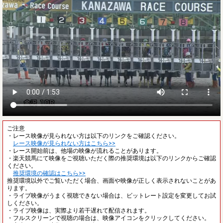
ご注意
・レース映像が見られない方は以下のリンクをご確認ください。
レース映像が見られない方はこちら>>
・レース開始前は、他場の映像が流れることがあります。
・楽天競馬にて映像をご視聴いただく際の推奨環境は以下のリンクからご確認
ください。
推奨環境の確認はこちら>>
推奨環境以外でご覧いただく場合、画面や映像が正しく表示されないことがあ
ります。
・ライブ映像がうまく視聴できない場合は、ビットレート設定を変更してお試
しください。
・ライブ映像は、実際より若干遅れて配信されます。
・フルスクリーンで視聴の場合は、映像アイコンをクリックしてください。