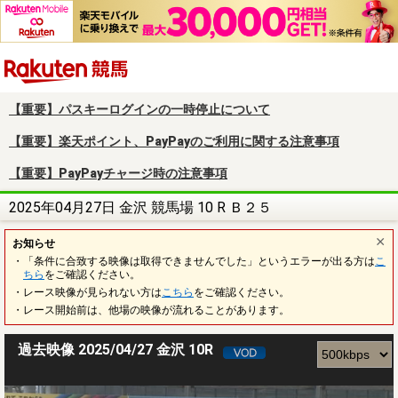
楽天競馬
【重要】パスキーログインの一時停止について
【重要】楽天ポイント、PayPayのご利用に関する注意事項
【重要】PayPayチャージ時の注意事項
2025年04月27日 金沢 競馬場 10 R Ｂ２５
お知らせ
・「条件に合致する映像は取得できませんでした」というエラーが出る方は
こ
ちら
をご確認ください。
・レース映像が見られない方は
こちら
をご確認ください。
・レース開始前は、他場の映像が流れることがあります。
過去映像 2025/04/27 金沢 10R