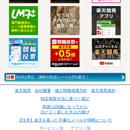
8/10は帯広・浦和の特定レースが5%還元！
楽天競馬
会社概要
個人情報保護方針
楽天競馬規約
特定商取引法に基づく表記
馬券は20歳になってから
ほどよく楽しむ大人の遊び
【注意】楽天を装った不審なメールやSMSについて
サービス一覧
アプリ一覧