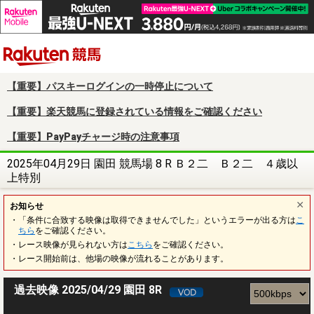
楽天競馬
【重要】パスキーログインの一時停止について
【重要】楽天競馬に登録されている情報をご確認ください
【重要】PayPayチャージ時の注意事項
2025年04月29日 園田 競馬場 8 R Ｂ２二 Ｂ２二 ４歳以
上特別
お知らせ
・「条件に合致する映像は取得できませんでした」というエラーが出る方は
こ
ちら
をご確認ください。
・レース映像が見られない方は
こちら
をご確認ください。
・レース開始前は、他場の映像が流れることがあります。
過去映像 2025/04/29 園田 8R