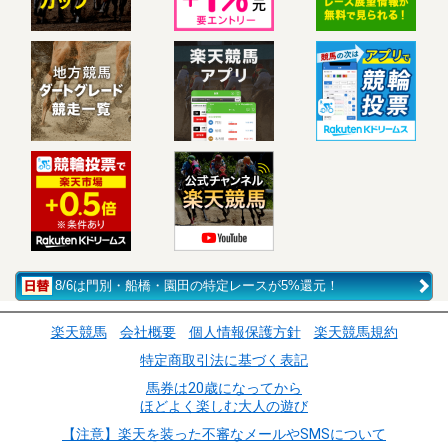
8/6は門別・船橋・園田の特定レースが5%還元！
楽天競馬
会社概要
個人情報保護方針
楽天競馬規約
特定商取引法に基づく表記
馬券は20歳になってから
ほどよく楽しむ大人の遊び
【注意】楽天を装った不審なメールやSMSについて