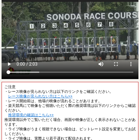
ご注意
・レース映像が見られない方は以下のリンクをご確認ください。
レース映像が見られない方はこちら>>
・レース開始前は、他場の映像が流れることがあります。
・楽天競馬にて映像をご視聴いただく際の推奨環境は以下のリンクからご確認
ください。
推奨環境の確認はこちら>>
推奨環境以外でご覧いただく場合、画面や映像が正しく表示されないことがあ
ります。
・ライブ映像がうまく視聴できない場合は、ビットレート設定を変更してお試
しください。
・ライブ映像は、実際より若干遅れて配信されます。