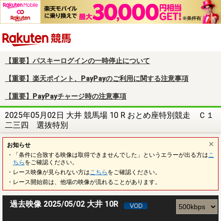
楽天競馬
【重要】パスキーログインの一時停止について
【重要】楽天ポイント、PayPayのご利用に関する注意事項
【重要】PayPayチャージ時の注意事項
2025年05月02日 大井 競馬場 10 R おとめ座特別競走 Ｃ１
二三四 選抜特別
お知らせ
・「条件に合致する映像は取得できませんでした」というエラーが出る方は
こ
ちら
をご確認ください。
・レース映像が見られない方は
こちら
をご確認ください。
・レース開始前は、他場の映像が流れることがあります。
過去映像 2025/05/02 大井 10R