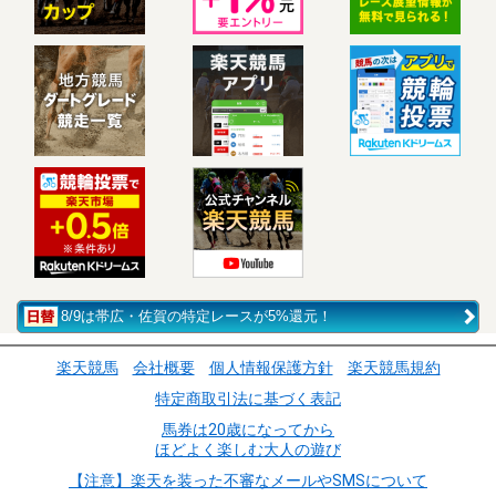
8/9は帯広・佐賀の特定レースが5%還元！
楽天競馬
会社概要
個人情報保護方針
楽天競馬規約
特定商取引法に基づく表記
馬券は20歳になってから
ほどよく楽しむ大人の遊び
【注意】楽天を装った不審なメールやSMSについて