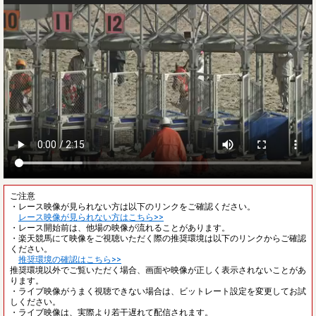
ご注意
・レース映像が見られない方は以下のリンクをご確認ください。
レース映像が見られない方はこちら>>
・レース開始前は、他場の映像が流れることがあります。
・楽天競馬にて映像をご視聴いただく際の推奨環境は以下のリンクからご確認
ください。
推奨環境の確認はこちら>>
推奨環境以外でご覧いただく場合、画面や映像が正しく表示されないことがあ
ります。
・ライブ映像がうまく視聴できない場合は、ビットレート設定を変更してお試
しください。
・ライブ映像は、実際より若干遅れて配信されます。