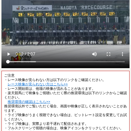
ご注意
・レース映像が見られない方は以下のリンクをご確認ください。
レース映像が見られない方はこちら>>
・レース開始前は、他場の映像が流れることがあります。
・楽天競馬にて映像をご視聴いただく際の推奨環境は以下のリンクからご確認
ください。
推奨環境の確認はこちら>>
推奨環境以外でご覧いただく場合、画面や映像が正しく表示されないことがあ
ります。
・ライブ映像がうまく視聴できない場合は、ビットレート設定を変更してお試
しください。
・ライブ映像は、実際より若干遅れて配信されます。
・フルスクリーンで視聴の場合は、映像アイコンをクリックしてください。