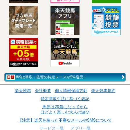
8/9は帯広・佐賀の特定レースが5%還元！
楽天競馬
会社概要
個人情報保護方針
楽天競馬規約
特定商取引法に基づく表記
馬券は20歳になってから
ほどよく楽しむ大人の遊び
【注意】楽天を装った不審なメールやSMSについて
サービス一覧
アプリ一覧