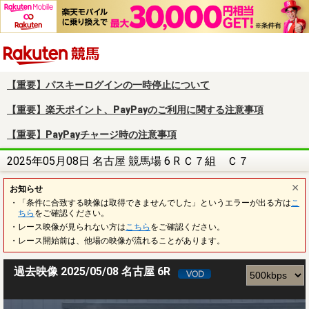
楽天競馬
【重要】パスキーログインの一時停止について
【重要】楽天ポイント、PayPayのご利用に関する注意事項
【重要】PayPayチャージ時の注意事項
2025年05月08日 名古屋 競馬場 6 R Ｃ７組 Ｃ７
お知らせ
・「条件に合致する映像は取得できませんでした」というエラーが出る方は
こ
ちら
をご確認ください。
・レース映像が見られない方は
こちら
をご確認ください。
・レース開始前は、他場の映像が流れることがあります。
過去映像 2025/05/08 名古屋 6R