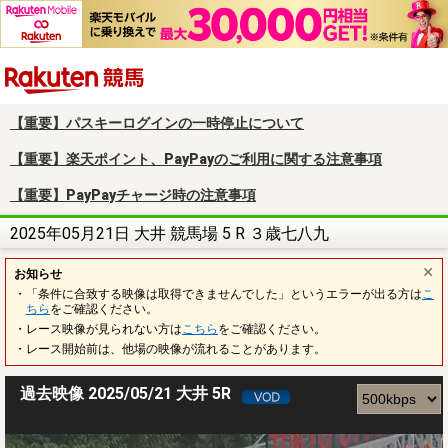
楽天競馬
【重要】パスキーログインの一時停止について
【重要】楽天ポイント、PayPayのご利用に関する注意事項
【重要】PayPayチャージ時の注意事項
2025年05月21日 大井 競馬場 5 R ３歳七八九
お知らせ
・「条件に合致する映像は取得できませんでした」というエラーが出る方は
こ
ちら
をご確認ください。
・レース映像が見られない方は
こちら
をご確認ください。
・レース開始前は、他場の映像が流れることがあります。
過去映像 2025/05/21 大井 5R