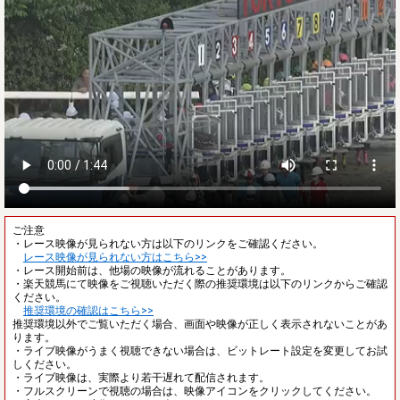
ご注意
・レース映像が見られない方は以下のリンクをご確認ください。
レース映像が見られない方はこちら>>
・レース開始前は、他場の映像が流れることがあります。
・楽天競馬にて映像をご視聴いただく際の推奨環境は以下のリンクからご確認
ください。
推奨環境の確認はこちら>>
推奨環境以外でご覧いただく場合、画面や映像が正しく表示されないことがあ
ります。
・ライブ映像がうまく視聴できない場合は、ビットレート設定を変更してお試
しください。
・ライブ映像は、実際より若干遅れて配信されます。
・フルスクリーンで視聴の場合は、映像アイコンをクリックしてください。