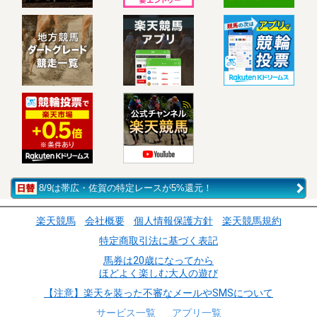
8/9は帯広・佐賀の特定レースが5%還元！
楽天競馬
会社概要
個人情報保護方針
楽天競馬規約
特定商取引法に基づく表記
馬券は20歳になってから
ほどよく楽しむ大人の遊び
【注意】楽天を装った不審なメールやSMSについて
サービス一覧
アプリ一覧