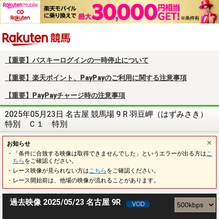
楽天競馬
【重要】パスキーログインの一時停止について
【重要】楽天ポイント、PayPayのご利用に関する注意事項
【重要】PayPayチャージ時の注意事項
2025年05月23日 名古屋 競馬場 9 R 羽豆岬（はずみさき）
特別 Ｃ１ 特別
お知らせ
・「条件に合致する映像は取得できませんでした」というエラーが出る方は
こ
ちら
をご確認ください。
・レース映像が見られない方は
こちら
をご確認ください。
・レース開始前は、他場の映像が流れることがあります。
過去映像 2025/05/23 名古屋 9R