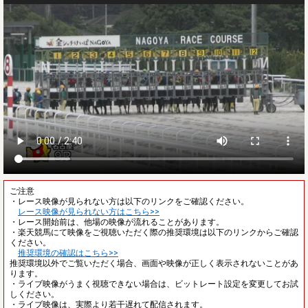
ご注意
・レース映像が見られない方は以下のリンクをご確認ください。
レース映像が見られない方はこちら>>
・レース開始前は、他場の映像が流れることがあります。
・楽天競馬にて映像をご視聴いただく際の推奨環境は以下のリンクからご確認
ください。
推奨環境の確認はこちら>>
推奨環境以外でご覧いただく場合、画面や映像が正しく表示されないことがあ
ります。
・ライブ映像がうまく視聴できない場合は、ビットレート設定を変更してお試
しください。
・ライブ映像は、実際より若干遅れて配信されます。