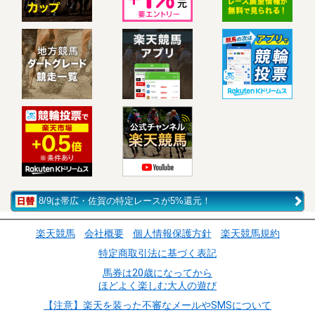
8/9は帯広・佐賀の特定レースが5%還元！
楽天競馬
会社概要
個人情報保護方針
楽天競馬規約
特定商取引法に基づく表記
馬券は20歳になってから
ほどよく楽しむ大人の遊び
【注意】楽天を装った不審なメールやSMSについて