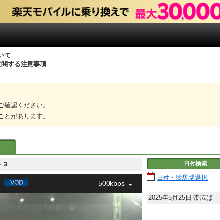
いて
に関する注意事項
ご確認ください。
ことがあります。
日付検索
－３
日付・競馬場選択
500kbps
2025年5月25日
帯広ば